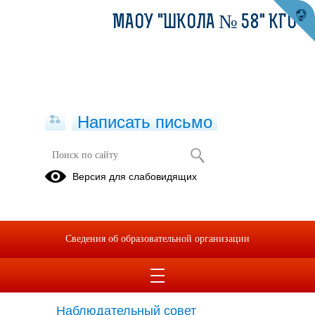
МАОУ "ШКОЛА № 58" КГО
Написать письмо
Версия для слабовидящих
Cтруктурные подразделения
образовательной организации
Структурные подразделения отсутствуют
Сведения об образовательной организации
Органы управления
образовательной организации
Наблюдательный совет