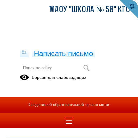
МАОУ "ШКОЛА № 58" КГО
Написать письмо
Обращения граждан
Версия для слабовидящих
При помощи данного сервиса вы можете узнать о ходе
рассмотрения вашего обращения, для этого необходимо ввести
номер обращения, присвоенный сервисом в автоматическом
Сведения об образовательной организации
режиме при подаче обращения через электронную форму. Номер
обращения отправляется на электронный адрес, который вы
указывали при подаче обращения в электронной форме.