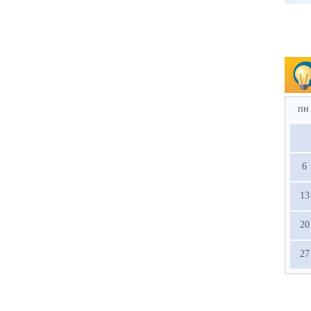
пн
6
13
20
27