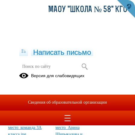
МАОУ "ШКОЛА № 58" КГО
Написать письмо
Образовательный марафон
Версия для слабовидящих
"Затерянная Атлантида"
24.12.2020
Сведения об образовательной организации
2 место - команда 3 "А" класса